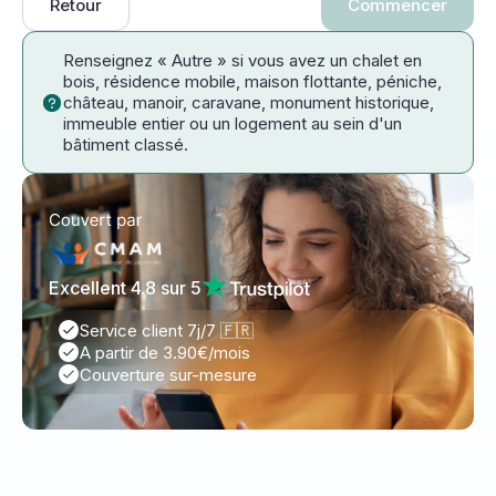
Retour
Commencer
Renseignez « Autre » si vous avez un chalet en
bois, résidence mobile, maison flottante, péniche,
château, manoir, caravane, monument historique,
immeuble entier ou un logement au sein d'un
bâtiment classé.
Excellent 4.8 sur 5
Service client 7j/7 🇫🇷
A partir de 3.90€/mois
Couverture sur-mesure