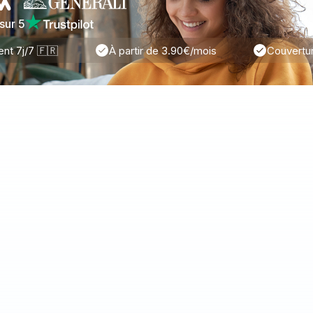
sur 5
ent 7j/7 🇫🇷
À partir de 3.90€/mois
Couvertu